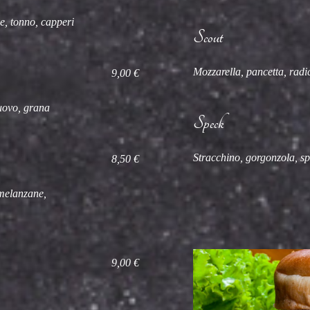
e, tonno, capperi
Scout
Mozzarella, pancetta, radi
9,00 €
 uovo, grana
Speck
Stracchino, gorgonzola, s
8,50 €
 melanzane,
9,00 €