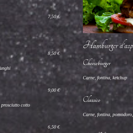
7,50 €
Hamburger d'asp
8,50 €
Cheeseburger
funghi
Carne, fontina, ketchup
9,00 €
Classico
prosciutto cotto
Carne, fontina, pomodoro, 
6,50 €