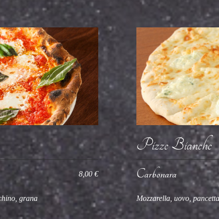
Pizze Bianche
Carbonara
8,00 €
chino, grana
Mozzarella, uovo, pancetta