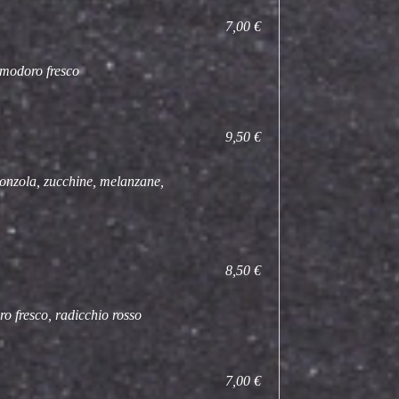
7,00 €
omodoro fresco
9,50 €
gonzola, zucchine, melanzane,
8,50 €
o fresco, radicchio rosso
7,00 €