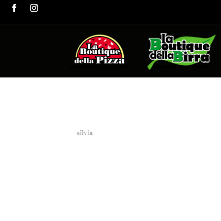
Insalatona
da
silvia
|
Mag 12, 2023
Insalatona 6,50 € Indivia riccia, scarola
mozzarella o tonno _ 8,00...