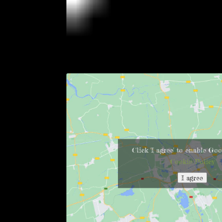
Click 'I agree' to enable G
Cookie Policy
I agree