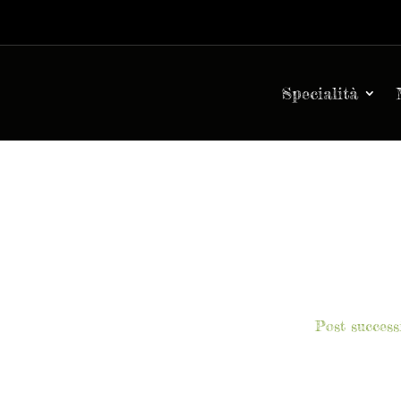
Specialità
, radicchio Chioggia, carote, pomodoroCon aggiunta di
Post success