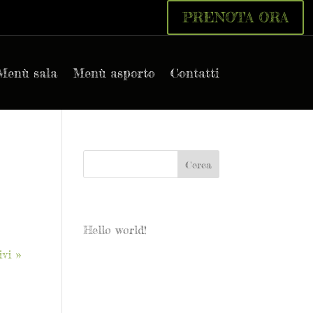
PRENOTA ORA
Menù sala
Menù asporto
Contatti
Articoli recenti
Hello world!
ivi »
Commenti recenti
Archivi