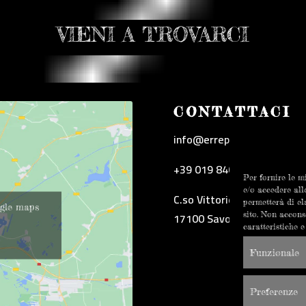
VIENI A TROVARCI
CONTATTACI
info@errepigi.it
+39 019 8402550
Per fornire le m
e/o accedere all
C.so Vittorio Veneto 18/20
permetterà di e
oogle maps
17100 Savona
sito. Non accons
caratteristiche e
Funzionale
Preferenze