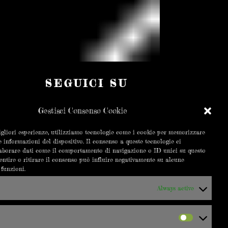
SEGUICI SU
Gestisci Consenso Cookie
igliori esperienze, utilizziamo tecnologie come i cookie per memorizzare
e informazioni del dispositivo. Il consenso a queste tecnologie ci
R
ORARI
laborare dati come il comportamento di navigazione o ID unici su questo
entire o ritirare il consenso può influire negativamente su alcune
Da Martedì a Domenica
 funzioni.
19:00 – 00:00
Always active