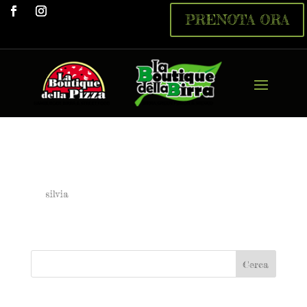
PRENOTA ORA
Bibite in lattina
da
silvia
|
Mag 13, 2023
Bibite in lattina 2,50 € Coca cola, fanta,
sprite,...
Articoli recenti