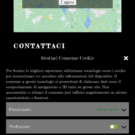
I agree
CONTATTACI
info@errepigi.it
Gestisci Consenso Cookie
+39 019 8402550
Per fornire le migliori esperienze, utilizziamo tecnologie come i cookie
per memorizzare e/o accedere alle informazioni del dispositivo. Il
consenso a queste tecnologie ci permetterà di elaborare dati come il
C.so Vittorio Veneto 18/20R
comportamento di navigazione o ID unici su questo sito. Non
17100 Savona
acconsentire o ritirare il consenso può influire negativamente su alcune
caratteristiche e funzioni.
Funzionale
Always active
SEGUICI SU
Preferenze