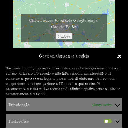
Click 'I agree' to enable Google maps
Cookie Policy
I agree
Gestisci Consenso Cookie
Per fornire le migliori esperienze, utilizziamo tecnologie come i cookie
per memorizzare e/o accedere alle informazioni del dispositivo. Il
CONTATTACI
consenso a queste tecnologie ci permetterà di elaborare dati come il
comportamento di navigazione o ID unici su questo sito. Non
info@errepigi.it
acconsentire o ritirare il consenso può influire negativamente su alcune
caratteristiche e funzioni.
+39 019 8402550
Funzionale
Always active
C.so Vittorio Veneto 18/20R
17100 Savona
Preferenze