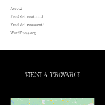
Meta
Accedi
Feed dei contenuti
Feed dei commenti
WordPress.org
VIENI A TROVARCI