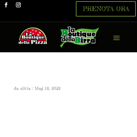
PRENOTA ORA
23…
da
silvia
|
Mag 13, 2023
23...
6,00 €
Ai formaggi