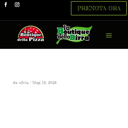
PRENOTA ORA
Peccato di Gola
da
silvia
|
Mag 13, 2023
Peccato di Gola
9,50 €
Cotto, philadelphia, mozzarella, grana, pinoli