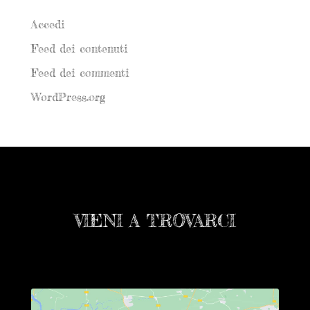
Meta
Accedi
Feed dei contenuti
Feed dei commenti
WordPress.org
VIENI A TROVARCI