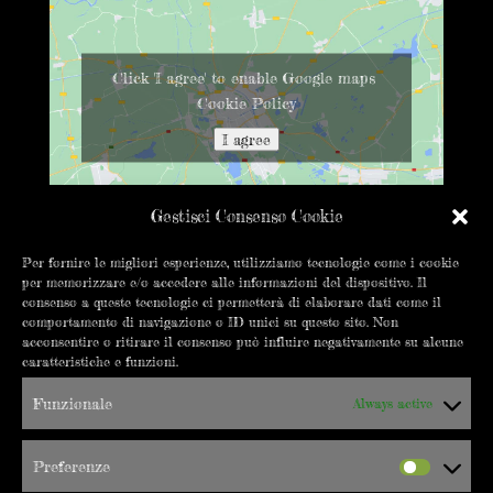
Click 'I agree' to enable Google maps
Cookie Policy
I agree
Gestisci Consenso Cookie
Per fornire le migliori esperienze, utilizziamo tecnologie come i cookie
per memorizzare e/o accedere alle informazioni del dispositivo. Il
CONTATTACI
consenso a queste tecnologie ci permetterà di elaborare dati come il
comportamento di navigazione o ID unici su questo sito. Non
info@errepigi.it
acconsentire o ritirare il consenso può influire negativamente su alcune
caratteristiche e funzioni.
+39 019 8402550
Funzionale
Always active
C.so Vittorio Veneto 18/20R
17100 Savona
Preferenze