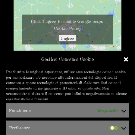
Click 'I agree' to enable Google maps
Cookie Policy
I agree
Gestisci Consenso Cookie
Per fornire le migliori esperienze, utilizziamo tecnologie come i cookie
per memorizzare e/o accedere alle informazioni del dispositivo. Il
CONTATTACI
consenso a queste tecnologie ci permetterà di elaborare dati come il
comportamento di navigazione o ID unici su questo sito. Non
info@errepigi.it
acconsentire o ritirare il consenso può influire negativamente su alcune
caratteristiche e funzioni.
+39 019 8402550
Funzionale
Always active
C.so Vittorio Veneto 18/20R
17100 Savona
Preferenze