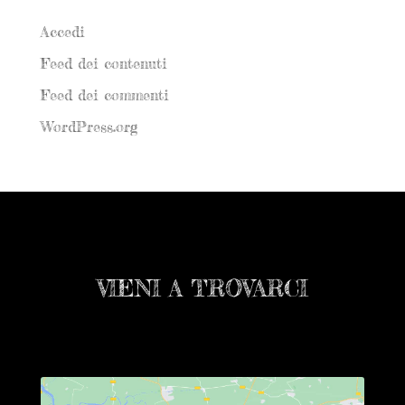
Meta
Accedi
Feed dei contenuti
Feed dei commenti
WordPress.org
VIENI A TROVARCI