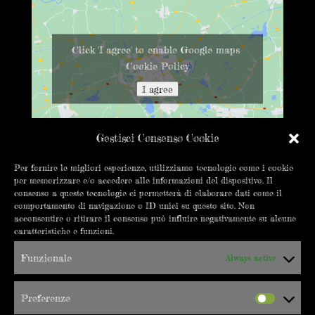
Click 'I agree' to enable Google maps
Cookie Policy
I agree
Gestisci Consenso Cookie
Per fornire le migliori esperienze, utilizziamo tecnologie come i cookie
per memorizzare e/o accedere alle informazioni del dispositivo. Il
CONTATTACI
consenso a queste tecnologie ci permetterà di elaborare dati come il
comportamento di navigazione o ID unici su questo sito. Non
info@errepigi.it
acconsentire o ritirare il consenso può influire negativamente su alcune
caratteristiche e funzioni.
+39 019 8402550
Funzionale
Always active
C.so Vittorio Veneto 18/20R
17100 Savona
Preferenze