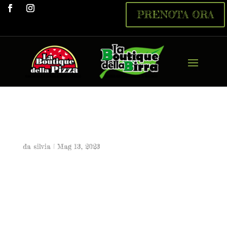
PRENOTA ORA
Ruspante
da
silvia
|
Mag 13, 2023
Ruspante
9,50 €
Pomodoro, mozzarella di bufala, salame piccante,aglio