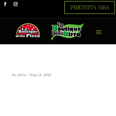
PRENOTA ORA
Umbra
da
silvia
|
Mag 13, 2023
Umbra
5,00 €
Pomodoro, aglio, olio, sale