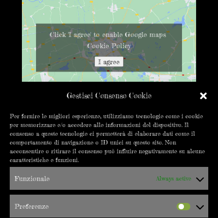
Click 'I agree' to enable Google maps
Cookie Policy
I agree
Gestisci Consenso Cookie
Per fornire le migliori esperienze, utilizziamo tecnologie come i cookie
per memorizzare e/o accedere alle informazioni del dispositivo. Il
CONTATTACI
consenso a queste tecnologie ci permetterà di elaborare dati come il
comportamento di navigazione o ID unici su questo sito. Non
info@errepigi.it
acconsentire o ritirare il consenso può influire negativamente su alcune
caratteristiche e funzioni.
+39 019 8402550
Funzionale
Always active
C.so Vittorio Veneto 18/20R
17100 Savona
Preferenze