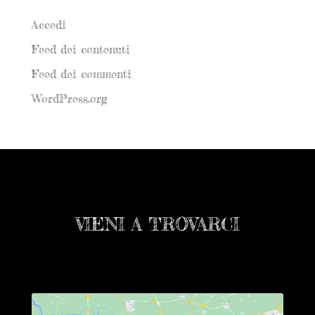
Meta
Accedi
Feed dei contenuti
Feed dei commenti
WordPress.org
VIENI A TROVARCI