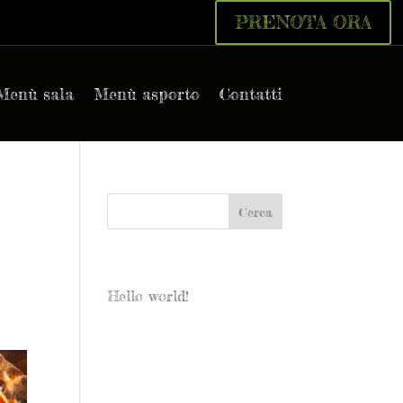
PRENOTA ORA
Menù sala
Menù asporto
Contatti
Articoli recenti
Hello world!
Commenti recenti
Archivi