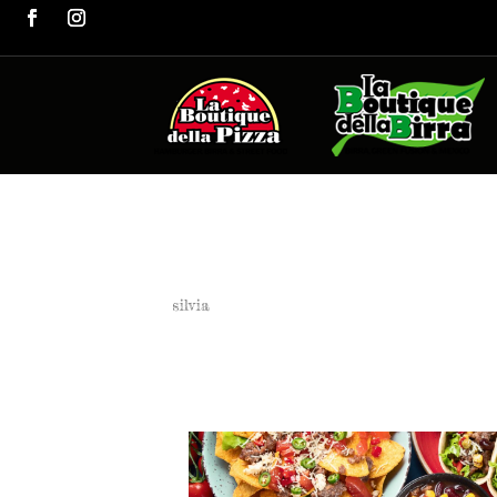
Menù sala
da
silvia
|
Mag 12, 2023