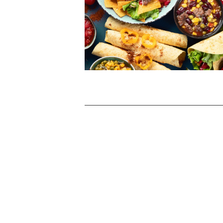
Messicano
Alette di Pollo
Alette di pollo marinate in salsa BBQ, fritte
ed accompagnate da salsa rossa, pico de
Gallo ed insalatine
Burrito