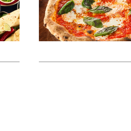
Pizze
Afrodite
8,50 €
9
Pomodoro, doppia mozzarella, doppio
peperoncino, salame piccante
Bufalina
10
14,50 €
Pomodoro, mozzarella di bufala, salsiccia,